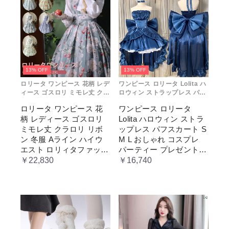
13% OFF
13% OFF
ロリータ ワンピース 花柄 レデ
ワンピース ロリータ Lolita ハ
ィース ゴスロリ ミモレ丈 クラ
ロウィン ストラップレス パフ
ロリ リボン 冬服 Aライン ハイ
スカート S M L おしゃれ コス
ロリータ ワンピース 花
ワンピース ロリータ
ウエスト ロリィタファッショ
プレ パーティー プレゼント レ
柄 レディース ゴスロリ
Lolita ハロウィン ストラ
ン レトロ風 クラシカル 上品
ディース コスチューム プリン
かわいい 日常着 通勤 お出かけ
セス ロマンティック ブル ドレ
ミモレ丈 クラロリ リボ
ップレス パフスカート S
仮 通学
ス
ン 冬服 Aライン ハイウ
M L おしゃれ コスプレ
エスト ロリィタファッシ
パーティー プレゼント
ョン レトロ風 クラシカ
レディース コスチューム
￥22,830
￥16,740
ル 上品 かわいい 日常着
プリンセス ロマンティッ
通勤 お出かけ 仮 通学
ク ブル ドレス