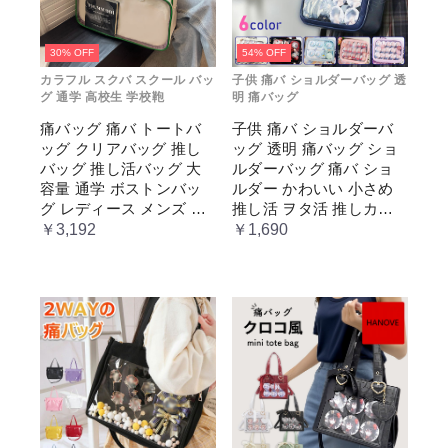
30% OFF
54% OFF
カラフル スクバ スクール バッ
子供 痛バ ショルダーバッグ 透
グ 通学 高校生 学校鞄
明 痛バッグ
痛バッグ 痛バ トートバ
子供 痛バ ショルダーバ
ッグ クリアバッグ 推し
ッグ 透明 痛バッグ ショ
バッグ 推し活バッグ 大
ルダーバッグ 痛バ ショ
容量 通学 ボストンバッ
ルダー かわいい 小さめ
グ レディース メンズ 男
推し活 ヲタ活 推しカラ
女兼用 学生 スクール 透
ー 推し色 肩掛け レディ
￥3,192
￥1,690
明窓 JK jk ジム イベント
ース