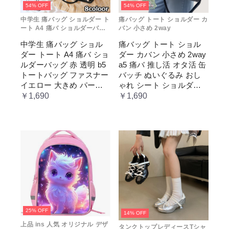
54% OFF
54% OFF
中学生 痛バッグ ショルダー ト
痛バッグ トート ショルダー カ
ート A4 痛バ ショルダーバッ
バン 小さめ 2way
グ 赤 透明
中学生 痛バッグ ショル
痛バッグ トート ショル
ダー トート A4 痛バ ショ
ダー カバン 小さめ 2way
ルダーバッグ 赤 透明 b5
a5 痛バ 推し活 オタ活 缶
トートバッグ ファスナー
バッチ ぬいぐるみ おし
イエロー 大きめ パープ
ゃれ シート ショルダー
ル 水色 いたばっく 痛バ
バッグ 透明 ポケット ク
￥1,690
￥1,690
ック 缶バッチ ぬいぐる
リア 大きめ レディース
み 小さめ 安い オタ活 推
メンズ 推し色 黒 白 赤 緑
し活 ヲタ活 推しカラー
推し色 肩掛け レディー
ス
25% OFF
14% OFF
上品 ins 人気 オリジナル デザ
タンクトップレディースTシャ