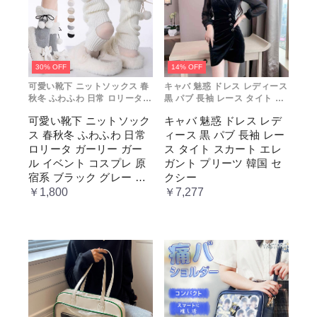
30% OFF
14% OFF
可愛い靴下 ニットソックス 春
キャバ 魅惑 ドレス レディース
秋冬 ふわふわ 日常 ロリータ
黒 パブ 長袖 レース タイト ス
ガーリー ガール イベント コス
カート エレガント プリーツ 韓
可愛い靴下 ニットソック
キャバ 魅惑 ドレス レデ
プレ 原宿系 ブラック グレー
国 セクシー
ス 春秋冬 ふわふわ 日常
ィース 黒 パブ 長袖 レー
ベージュ cm067t2t2x1 ホワ
イト
ロリータ ガーリー ガー
ス タイト スカート エレ
ル イベント コスプレ 原
ガント プリーツ 韓国 セ
宿系 ブラック グレー ベ
クシー
ージュ cm067t2t2x1 ホワ
￥1,800
￥7,277
イト