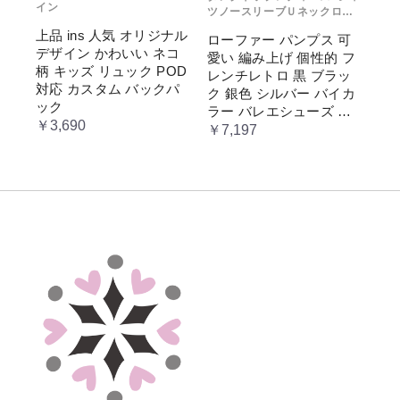
イン
ツノースリーブＵネックロゴ
プリント
上品 ins 人気 オリジナル
ローファー パンプス 可
デザイン かわいい ネコ
愛い 編み上げ 個性的 フ
柄 キッズ リュック POD
レンチレトロ 黒 ブラッ
対応 カスタム バックパ
ク 銀色 シルバー バイカ
ック
ラー バレエシューズ 変
￥3,690
形ヒール 3.5cm ガーリー
￥7,197
ラブリー お嬢様 姫系 ロ
リータ 高 量産系