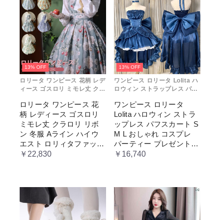
13% OFF
13% OFF
ロリータ ワンピース 花柄 レデ
ワンピース ロリータ Lolita ハ
ィース ゴスロリ ミモレ丈 クラ
ロウィン ストラップレス パフ
ロリ リボン 冬服 Aライン ハイ
スカート S M L おしゃれ コス
ロリータ ワンピース 花
ワンピース ロリータ
ウエスト ロリィタファッショ
プレ パーティー プレゼント レ
柄 レディース ゴスロリ
Lolita ハロウィン ストラ
ン レトロ風 クラシカル 上品
ディース コスチューム プリン
かわいい 日常着 通勤 お出かけ
セス ロマンティック ブル ドレ
ミモレ丈 クラロリ リボ
ップレス パフスカート S
仮 通学
ス
ン 冬服 Aライン ハイウ
M L おしゃれ コスプレ
エスト ロリィタファッシ
パーティー プレゼント
ョン レトロ風 クラシカ
レディース コスチューム
￥22,830
￥16,740
ル 上品 かわいい 日常着
プリンセス ロマンティッ
通勤 お出かけ 仮 通学
ク ブル ドレス