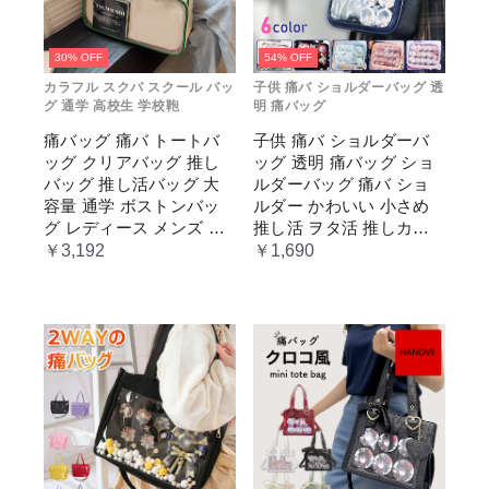
30% OFF
54% OFF
カラフル スクバ スクール バッ
子供 痛バ ショルダーバッグ 透
グ 通学 高校生 学校鞄
明 痛バッグ
痛バッグ 痛バ トートバ
子供 痛バ ショルダーバ
ッグ クリアバッグ 推し
ッグ 透明 痛バッグ ショ
バッグ 推し活バッグ 大
ルダーバッグ 痛バ ショ
容量 通学 ボストンバッ
ルダー かわいい 小さめ
グ レディース メンズ 男
推し活 ヲタ活 推しカラ
女兼用 学生 スクール 透
ー 推し色 肩掛け レディ
￥3,192
￥1,690
明窓 JK jk ジム イベント
ース