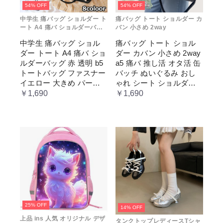
54% OFF
54% OFF
中学生 痛バッグ ショルダー ト
痛バッグ トート ショルダー カ
ート A4 痛バ ショルダーバッ
バン 小さめ 2way
グ 赤 透明
中学生 痛バッグ ショル
痛バッグ トート ショル
ダー トート A4 痛バ ショ
ダー カバン 小さめ 2way
ルダーバッグ 赤 透明 b5
a5 痛バ 推し活 オタ活 缶
トートバッグ ファスナー
バッチ ぬいぐるみ おし
イエロー 大きめ パープ
ゃれ シート ショルダー
ル 水色 いたばっく 痛バ
バッグ 透明 ポケット ク
￥1,690
￥1,690
ック 缶バッチ ぬいぐる
リア 大きめ レディース
み 小さめ 安い オタ活 推
メンズ 推し色 黒 白 赤 緑
し活 ヲタ活 推しカラー
推し色 肩掛け レディー
ス
25% OFF
14% OFF
上品 ins 人気 オリジナル デザ
タンクトップレディースTシャ