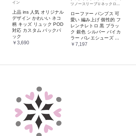
イン
ツノースリーブＵネックロゴ
プリント
上品 ins 人気 オリジナル
ローファー パンプス 可
デザイン かわいい ネコ
愛い 編み上げ 個性的 フ
柄 キッズ リュック POD
レンチレトロ 黒 ブラッ
対応 カスタム バックパ
ク 銀色 シルバー バイカ
ック
ラー バレエシューズ 変
￥3,690
形ヒール 3.5cm ガーリー
￥7,197
ラブリー お嬢様 姫系 ロ
リータ 高 量産系