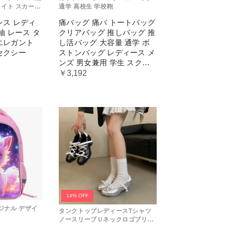
タイト スカート
通学 高校生 学校鞄
ツ 韓国 セクシ
レス レディ
痛バッグ 痛バ トートバッグ
袖 レース タ
クリアバッグ 推しバッグ 推
エレガント
し活バッグ 大容量 通学 ボ
セクシー
ストンバッグ レディース メ
ンズ 男女兼用 学生 スクー
ル 透明窓 JK jk ジム イベン
￥3,192
ト
14% OFF
リジナル デザイ
タンクトップレディースTシャツ
ノースリーブＵネックロゴプリン