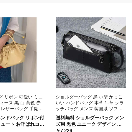
 リボン 可愛い ミニ
ショルダーバッグ 黒 小型 かっこ
ィース 黒 白 黄色 赤
いい ハンドバッグ 本革 牛革 クラ
 レザーバッグ 手提げ
ッチバッグ メンズ 韓国系 ソフト
 個性的 くしゅくしゅ
レザー 個性的 羽 フェザー ワニ革
ハンドバック リボン付
送料無料 ショルダーバック メン
トロ 小バッグ バケッ
クロコダイル 型押し 小バッグ 無
ズ用 黒色 ユニーク デザイン 模
 ガーリー
地 横型 ファ ブラック
ィーバッグ レザーバッ
様 動物 アニマル ジッパー 高級
￥7,226