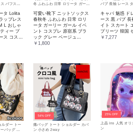
ス パフスカ
冬 ふわふわ 日常 ロリータ ガーリ
パブ 長袖 レース 
れ コスプレ パ
ー ガール イベント コスプレ 原宿
エレガント プリー
 Lolita
可愛い靴下 ニットソックス
キャバ 魅惑 ド
 レディース
系 ブラック グレー ベージュ
ー
トラップレス
春秋冬 ふわふわ 日常 ロリ
ース 黒 パブ 長
セス ロマン
cm067t2t2x1 ホワイト
ス
M L おしゃ
ータ ガーリー ガール イベ
イト スカート 
ーティー プ
ント コスプレ 原宿系 ブラ
プリーツ 韓国 
ース コスチ
ック グレー ベージュ
￥7,277
ス ロマンテ
cm067t2t2x1 ホワイト
￥1,800
レス
25% OFF
54% OFF
上品 ins 人気 オ
ョルダー トー
痛バッグ トート ショルダー カバ
ン
ダーバッグ 赤
ン 小さめ 2way