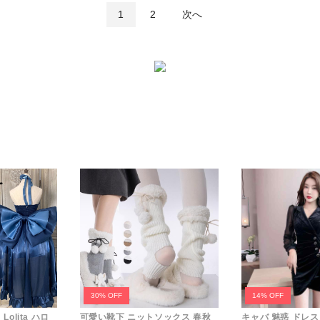
1
2
次へ
30% OFF
14% OFF
olita ハロ
可愛い靴下 ニットソックス 春秋
キャバ 魅惑 ドレス