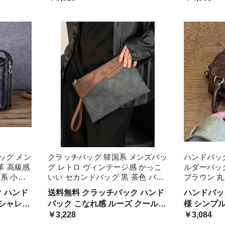
め レトロ
ット レザーバッグ ナチュラル 大
ク 小さい 
人可愛い 量産系 ガーリー 韓国女
ーク 映える
子
ッグ メン
クラッチバッグ 韓国系 メンズバッ
ハンドバッグ
革 高級感
グ レトロ ヴィンテージ感 かっこ
ルダーバッグ
系 小型
いい セカンドバッグ 黒 茶色 バイ
ブラウン 丸
しゃれ パ
カラー 模様 薄型 ハンドバッグ 渋
ィース ミニ
 ハンド
送料無料 クラッチバック ハンド
ハンドバッ
ッグ 光沢
色 マット 光沢 海外 セレブ ファス
ンテージ感 
オシャレ
バック こなれ感 ルーズ クール
様 シンプ
ナー 小型 小 高級感
ィーバッグ
ショルダ
カッコイイ オルチャン系 ダーク
￥3,228
女子 ベー
￥3,084