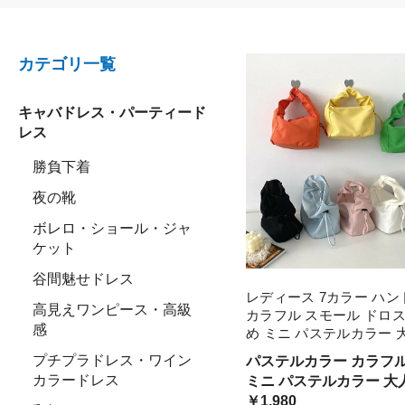
カテゴリ一覧
キャバドレス・パーティード
レス
勝負下着
夜の靴
ボレロ・ショール・ジャ
ケット
谷間魅せドレス
レディース 7カラー ハ
高見えワンピース・高級
カラフル スモール ドロス
感
め ミニ パステルカラー 
い ママコーデ ママファ
プチプラドレス・ワイン
パステルカラー カラフル バッグ
韓国 オルチャンファッシ
カラードレス
ミニ パステルカラー 大
トレンド 新作 20代 30代 
ファッション 韓国
￥1,980