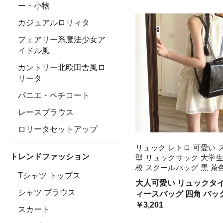
ー ブラックコーデ お呼
ー・小物
ンド ハイセンス スタイ
カジュアルロリィタ
ミニ
フェアリー系魔法少女ア
イドル風
カントリー北欧田舎風ロ
リータ
パニエ・ペチコート
レースブラウス
ロリータセットアップ
リュック レトロ 可愛い 
トレンドファッション
型 リュックサック 大学生
校 スクールバッグ 黒 茶
Tシャツ トップス
ランドセル風 カレッジ バ
大人可愛い リュックタイ
ぶせライプ 持ち手付 ハ
シャツ ブラウス
ィースバッグ 四角 バッ
大容量 フレンチレトロ
風 カチッと 高校生 学生 柔らか
￥3,201
スカート
い 革バッグ 通学カバン