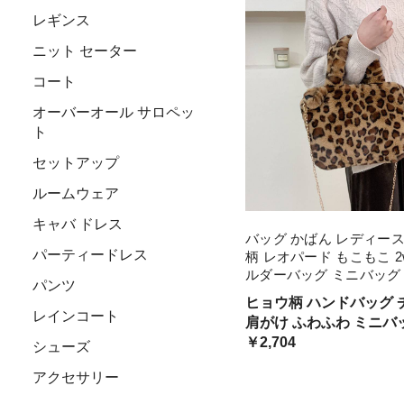
レギンス
ニット セーター
コート
オーバーオール サロペッ
ト
セットアップ
ルームウェア
キャバ ドレス
バッグ かばん レディース
パーティードレス
柄 レオパード もこもこ 2
ルダーバッグ ミニバッグ
パンツ
鞄 チェーン 春 秋 冬 10代 
ヒョウ柄 ハンドバッグ 
代 手提げ ハンドバッグ な
レインコート
肩がけ ふわふわ ミニバ
いい
￥2,704
シューズ
アクセサリー