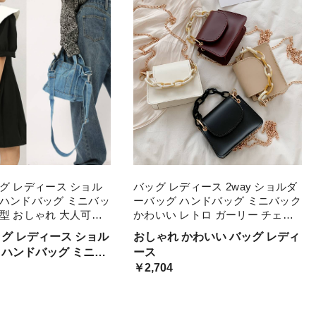
グ レディース ショル
バッグ レディース 2way ショルダ
 ハンドバッグ ミニバッ
ーバッグ ハンドバッグ ミニバック
型 おしゃれ 大人可愛
かわいい レトロ ガーリー チェー
ル 鞄 カバン 斜め掛け
ン 個性的 小ぶり 手提げ 斜めがけ
ッグ レディース ショル
おしゃれ かわいい バッグ レディ
がけ メッセンジャーバッ
肩がけ バック レザー メッセンジ
 ハンドバッグ ミニバ
ース
ag バック
ャーバッグ ブ PU
エア型 おしゃれ 大人可
￥2,704
アル 鞄 カバン 斜め
 肩がけ バック メ