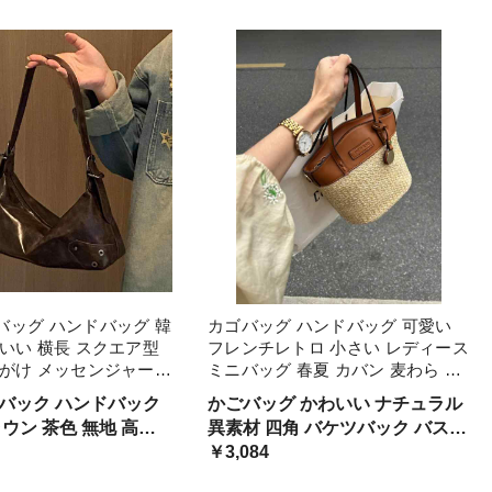
ボディバック ブラウン
スクエア型 ころん ぽってり イン
ョコレート 甘い 幼い
スタ映え 絵になる サマーバッグ
バッグ ハンドバッグ 韓
カゴバッグ ハンドバッグ 可愛い
いい 横長 スクエア型
フレンチレトロ 小さい レディース
肩がけ メッセンジャー
ミニバッグ 春夏 カバン 麦わら ス
 光沢 レザーバッグ こ
トロー 籠バッグ キュート ミニサ
バック ハンドバック
かごバッグ かわいい ナチュラル
ズ ファスナー ちょう
イズ バイカラー 茶色 カーキ レザ
ウン 茶色 無地 高級
異素材 四角 バケツバック バスケ
 仕事 大容量
ー 小バッグ ブラウン
ト モード クール オ
ット レディース 甘い 幼い 女っ
￥3,084
韓国女子 ジッパー 個性
ぽ 編み込み ミニサイズ 合わせや