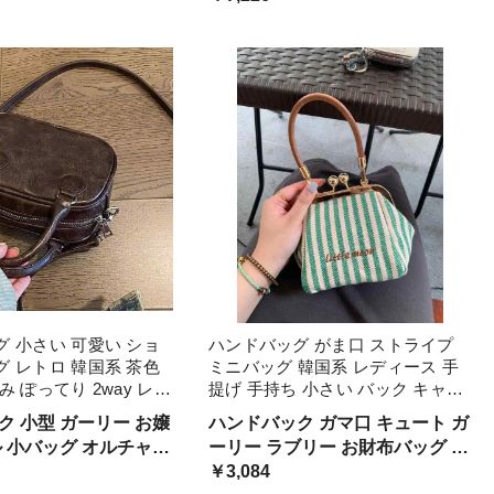
コロン ぽってり ユニ
感 ハイセンス スマホ 海外 セレ
 存在感
ブ 高見え ソフトレザー クラシカ
ル
 小さい 可愛い ショ
ハンドバッグ がま口 ストライプ
 レトロ 韓国系 茶色
ミニバッグ 韓国系 レディース 手
み ぽってり 2way レデ
提げ 手持ち 小さい バック キャン
バッグ 無地 レザー ビ
バス ボーダー 白 青 爽やか 春夏
ク 小型 ガーリー お嬢
ハンドバック ガマ口 キュート ガ
合皮 革バッグ パーテ
釜口 財布 お出かけ 化粧 ポーチ 小
ル 小バッグ オルチャン
ーリー ラブリー お財布バッグ ス
 こなれ感
型 パーティーバック
シック ポーチ ショルダ
トライプ模様 英文字 ロゴ 台形
￥3,084