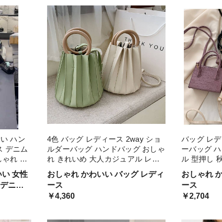
ドカラー ナチュラル パン屋
的 四角 
い ハン
4色 バッグ レディース 2way ショ
バッグ レデ
ス デニム
ルダーバッグ ハンドバッグ おしゃ
ーバッグ 
しゃれ 手
れ きれいめ 大人カジュアル レト
ル 型押し 
れ感 お出
ロ 手提げ 斜めがけ 肩がけ プリー
いめ 大人可
い 女性
おしゃれ かわいい バッグ レディ
おしゃれ 
四角 台形
ツ風 無地 ホワイト ブラック 黒 グ
肩がけ バッ
 デニム
ース
ース
リーン 白
ーン 緑 ブ
ンテージ
￥4,360
￥2,704
色 淡色