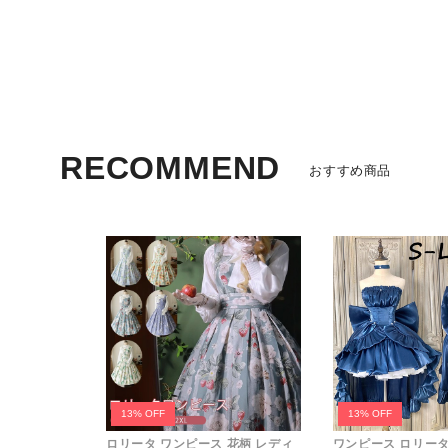
カラフルシリーズ
限定グラデーション
ビビッドカラー
パステルカラー
RECOMMEND
おすすめ商品
バッグタイプ別
痛バッグ
ハンドバッグ
ショルダーバッグ
キャリーケース
ミニバッグ
リュックサック
13% OFF
13% OFF
かごバッグ
ロリータ ワンピース 花柄 レディ
ワンピース ロリータ L