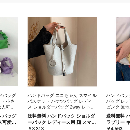
ンドバッグ
ハンドバッグ ニコちゃん スマイル
ハンドバッグ
ト 小さ
バスケット バケツバッグ レディー
バッグ レデ
大人可愛
ス ショルダーバッグ 2way レトロ
ピンク 無地
ッション
可愛い 韓国系 黒 白 青 緑 ピンク
手持ち 小型
送料無料 ハンドバック ショルダ
送料無料 
ョン 人気
淡色 パステルカラー キュート 台
フレンチ レ
人可愛い
ーバック レディース用 顔 スマイ
ラブリー キュート お呼ばれコー
40代 バ
形型 春カラー
ト バケツバ
ルデザイン チャーム きれいめ マ
￥3,313
デ パーテ
￥4,563