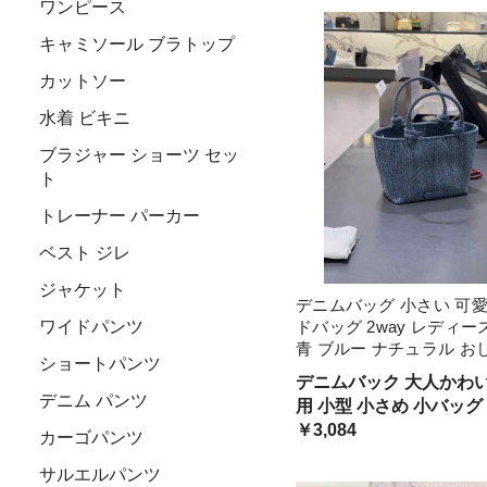
ワンピース
コスプレ 量産型 量産系
キャミソール ブラトップ
カットソー
水着 ビキニ
ブラジャー ショーツ セッ
ト
トレーナー パーカー
ベスト ジレ
ジャケット
デニムバッグ 小さい 可愛
ワイドパンツ
ドバッグ 2way レディー
青 ブルー ナチュラル お
ショートパンツ
提げ 手持ち バック こな
デニムバック 大人かわい
かけ 買い物 ミニバッグ 
デニム パンツ
用 小型 小さめ 小バッグ
ブ たくさん入る
生地 ウォッシャブル ビ
￥3,084
カーゴパンツ
感 レトロ アンニュイ 青
サルエルパンツ
カジュアル 個性的 上品