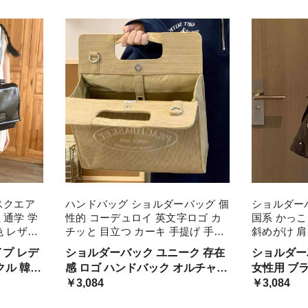
ばれ トレ
カラー オールブラック ストラッ
ーバック 
リッシュ
プ ファスナー 薄い 小さめ 上品
カラー チ
ニッチ
スクエア
ハンドバッグ ショルダーバッグ 個
ショルダー
 通学 学
性的 コーデュロイ 英文字ロゴ カ
国系 かっこ
色 レザー
チッと 目立つ カーキ 手提げ 手持
斜めがけ 
ッグ か
ち 斜め掛け 2way バック スクエア
バック 合皮
プ レデ
ショルダーバック ユニーク 存在
ショルダー
ンドバッグ
型 韓国系 インスタ映え 大型 ラー
なれ感 ルー
クル 韓国
感 ロゴ ハンドバック オルチャン
女性用 ブラ
ジサイズ 大 大きい
どいい 通勤
系 女子 四角 でかい でかバッグ
￥3,084
感 エレガン
￥3,084
 ワックス
たくさん入る 教科書 ラフ ベイク
ルチャン 