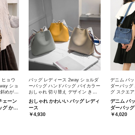
 ヒョウ
バッグ レディース 2way ショルダ
デニム バッ
way ショ
ーバッグ ハンドバッグ バイカラー
ダーバッグ
 斜めがけ
おしゃれ 切り替え デザイン きれ
グ スクエア
20代 30
いめ グレー イエロー 黄色 カーキ
い カジュア
チェーン
おしゃれ かわいい バッグ レディ
デニム バ
 40代
こぶり 手提げ 斜めがけ バック エ
手提げ 肩
ッグ かわ
ース
ダーバッグ
レ 肩がけ
グ 小さい b
￥4,930
ッグ スク
￥4,020
愛い カジュ
掛け 手提げ