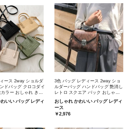
柔らかい ソフトレザー
すい
ィース 2way ショルダ
3色 バッグ レディース 2way ショ
ハンドバッグ クロコダイ
ルダーバッグ ハンドバッグ 艶消し
秋カラー おしゃれ きれ
レトロ スクエア バック おしゃれ
愛い 手提げ 斜めがけ
かっこいい 大人カジュアル 手提げ
かわいい バッグ レディ
おしゃれ かわいい バッグ レディ
ク ホワイト 白 黒 グリ
斜めがけ 肩がけ 黒 ブラウン 茶 ブ
ース
ラック
ラック
￥2,976