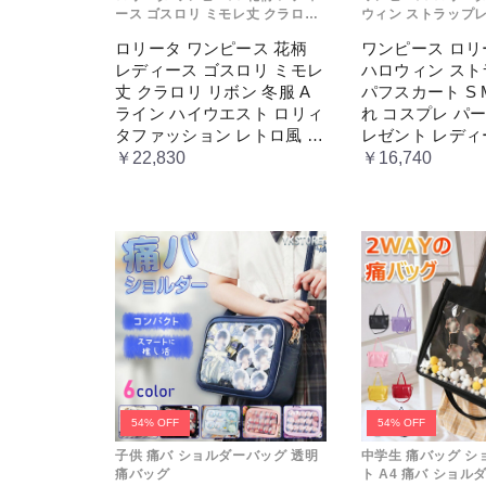
ース ゴスロリ ミモレ丈 クラロリ
ウィン ストラップレ
ボストンバッグ
リボン 冬服 Aライン ハイウエス
ート S M L おしゃ
ロリータ ワンピース 花柄
ワンピース ロリータ
ト ロリィタファッション レトロ
ーティー プレゼント
トートバッグ
レディース ゴスロリ ミモレ
ハロウィン ス
風 クラシカル 上品 かわいい 日常
コスチューム プリン
着 通勤 お出かけ 仮 通学
ティック ブル ドレ
ビジネスバッグ
丈 クラロリ リボン 冬服 A
パフスカート S 
ライン ハイウエスト ロリィ
れ コスプレ パ
ボディバッグ
タファッション レトロ風 ク
レゼント レディ
ラシカル 上品 かわいい 日
ューム プリンセ
￥22,830
￥16,740
メッセンジャーバッグ
常着 通勤 お出かけ 仮 通学
ィック ブル ド
通学シリーズ スポーツ
男子高生向け
女子高生向け
小物 セット
オリジナル POD
部活動専用バッグ
54% OFF
54% OFF
中学生用通学カバン
子供 痛バ ショルダーバッグ 透明
中学生 痛バッグ シ
痛バッグ
ト A4 痛バ ショル
高校生向けスクールバッ