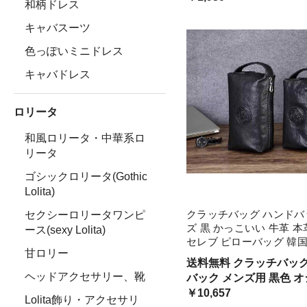
ッグ 鞄 かわいい きれい
和柄ドレス
お出かけ デート
キャバスーツ
色っぽいミニドレス
キャバドレス
ロリータ
和風ロリータ・中華系ロ
リータ
ゴシックロリータ(Gothic
Lolita)
クラッチバッグ ハンドバ
セクシーロリータワンピ
ズ 黒 かっこいい 牛革 本
ース(sexy Lolita)
セレブ ピローバッグ 韓国
甘ロリー
ブラック ロゴ 個性的 お
送料無料 クラッチバック
ーティーバッグ レザーバ
ヘッドアクセサリー、靴
バック メンズ用 黒色 
ヴ 無地
男子 ユニークデザイン 
￥10,657
Lolita飾り・アクセサリ