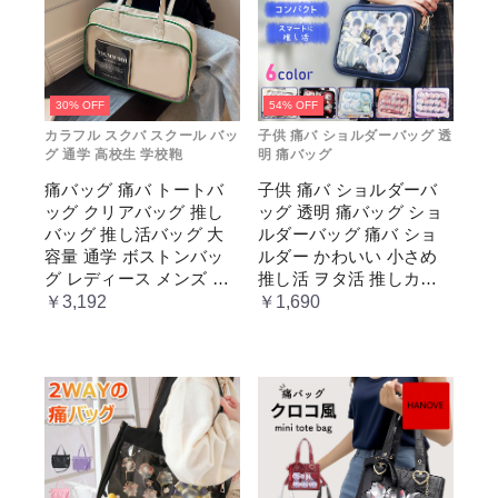
30% OFF
54% OFF
カラフル スクバ スクール バッ
子供 痛バ ショルダーバッグ 透
グ 通学 高校生 学校鞄
明 痛バッグ
痛バッグ 痛バ トートバ
子供 痛バ ショルダーバ
ッグ クリアバッグ 推し
ッグ 透明 痛バッグ ショ
バッグ 推し活バッグ 大
ルダーバッグ 痛バ ショ
容量 通学 ボストンバッ
ルダー かわいい 小さめ
グ レディース メンズ 男
推し活 ヲタ活 推しカラ
女兼用 学生 スクール 透
ー 推し色 肩掛け レディ
￥3,192
￥1,690
明窓 JK jk ジム イベント
ース