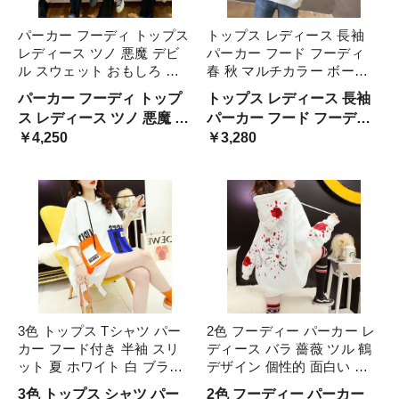
パーカー フーディ トップス
トップス レディース 長袖
レディース ツノ 悪魔 デビ
パーカー フード フーディ
ル スウェット おもしろ か
春 秋 マルチカラー ボーダ
わいい 大きいサイズ ピンク
ー カラフル フロントデザイ
パーカー フーディ トップ
トップス レディース 長袖
ブルー グリーン オレンジ
ン 刺繍 ロゴ 定番 人気 スポ
ス レディース ツノ 悪魔 デ
パーカー フード フーディ?
長袖 フード付き S M L 2XL
ーティ かわいい きれいめ
ビル スウェット おもしろ
￥4,250
春 秋 マルチカラー ボーダ
￥3,280
3XL メン XL
大人 シンプル 大人可愛い
かわいい 大きいサイズ ピ
ー カラフル フロントデザ
ンク ブルー グリーン オレ
イン 刺繍 ロゴ 定番 人気 ス
ンジ 長袖 フード付き
ポーティ かわいい 大
3色 トップス Tシャツ パー
2色 フーディー パーカー レ
カー フード付き 半袖 スリ
ディース バラ 薔薇 ツル 鶴
ット 夏 ホワイト 白 ブラッ
デザイン 個性的 面白い カ
ク 黒 イエロー 黄色 M L XL
ジュアル カッコイイ 目立つ
3色 トップス シャツ パー
2色 フーディー パーカー