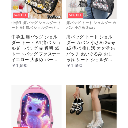
54% OFF
54% OFF
中学生 痛バッグ ショルダー ト
痛バッグ トート ショルダー カ
ート A4 痛バ ショルダーバッ
バン 小さめ 2way
グ 赤 透明
中学生 痛バッグ ショル
痛バッグ トート ショル
ダー トート A4 痛バ ショ
ダー カバン 小さめ 2way
ルダーバッグ 赤 透明 b5
a5 痛バ 推し活 オタ活 缶
トートバッグ ファスナー
バッチ ぬいぐるみ おし
イエロー 大きめ パープ
ゃれ シート ショルダー
ル 水色 いたばっく 痛バ
バッグ 透明 ポケット ク
￥1,690
￥1,690
ック 缶バッチ ぬいぐる
リア 大きめ レディース
み 小さめ 安い オタ活 推
メンズ 推し色 黒 白 赤 緑
し活 ヲタ活 推しカラー
推し色 肩掛け レディー
ス