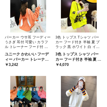
パーカー ウサ耳 フーディー
3色 トップス Tシャツ パー
うさぎ 耳付 可愛い カラフ
カー フード付き 半袖 夏 ブ
ル トレーナー フード付 レ
ラック 黒 ホワイト 白 イエ
ディース 韓国系 個性的 大
ロー 黄色 大きいサイズ M L
ユニーク かわいい フーデ
3色 トップス シャツ パー
きいサイズ ゆったり オレン
XL 2XL ミディアム丈 プリ
ィー パーカー トレーナー
カー フード付き 半袖 夏 ブ
ジ 緑 グリーン 黄色 イエロ
ント カジュアル シンプル
フードあり 耳付き ウサギ
￥3,242
ラック 黒 ホワイト 白 イエ
￥4,070
ー 黒 ブラック 白 ピンク
ストリ ポケット
コスプレ キュート ポップ
ロー 黄色 大きいサイズ 2
ビビットカラー 韓国系 フ
ミディアム丈 プリント ポ
ァッション 女子 面白い 目
ケ
立つ