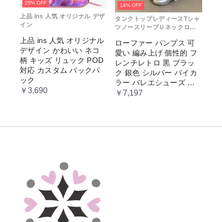
25% OFF
14% OFF
上品 ins 人気 オリジナル デザ
タンクトップレディースTシャ
イン
ツノースリーブＵネックロゴ
プリント
上品 ins 人気 オリジナル
ローファー パンプス 可
デザイン かわいい ネコ
愛い 編み上げ 個性的 フ
柄 キッズ リュック POD
レンチレトロ 黒 ブラッ
対応 カスタム バックパ
ク 銀色 シルバー バイカ
ック
ラー バレエシューズ 変
￥3,690
形ヒール 3.5cm ガーリー
￥7,197
ラブリー お嬢様 姫系 ロ
リータ 高 量産系