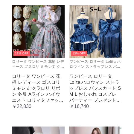
13% OFF
13% OFF
ロリータ ワンピース 花柄 レデ
ワンピース ロリータ Lolita ハ
ィース ゴスロリ ミモレ丈 クラ
ロウィン ストラップレス パフ
ロリ リボン 冬服 Aライン ハイ
スカート S M L おしゃれ コス
ロリータ ワンピース 花
ワンピース ロリータ
ウエスト ロリィタファッショ
プレ パーティー プレゼント レ
柄 レディース ゴスロリ
Lolita ハロウィン ストラ
ン レトロ風 クラシカル 上品
ディース コスチューム プリン
かわいい 日常着 通勤 お出かけ
セス ロマンティック ブル ドレ
ミモレ丈 クラロリ リボ
ップレス パフスカート S
仮 通学
ス
ン 冬服 Aライン ハイウ
M L おしゃれ コスプレ
エスト ロリィタファッシ
パーティー プレゼント
ョン レトロ風 クラシカ
レディース コスチューム
￥22,830
￥16,740
ル 上品 かわいい 日常着
プリンセス ロマンティッ
通勤 お出かけ 仮 通学
ク ブル ドレス