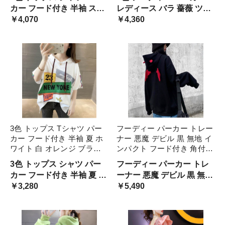
プリント ルーズ カジュアル
長袖 トップス ダボダボ ゆ
カー フード付き 半袖 スリ
レディース バラ 薔薇 ツル
シンプル おしゃれ 可愛い
ったり ルーズ 黒 白 和柄 フ
ット 夏 ホワイト 白 ブラッ
￥4,070
鶴 デザイン 個性的 面白い
￥4,360
か ストリート系
ード付き トッ 和風
ク 黒 イエロー 黄色 プリン
カジ
ト ルーズ カジュアル シン
プル
3色 トップス Tシャツ パー
フーディー パーカー トレー
カー フード付き 半袖 夏 ホ
ナー 悪魔 デビル 黒 無地 イ
ワイト 白 オレンジ ブラッ
ンパクト フード付き 角付き
ク 黒 大きいサイズ M L XL
羽 カジュアル カッコイイ
3色 トップス シャツ パー
フーディー パーカー トレ
2XL ラウンドネック プリン
小悪魔 個性的 着ぐるみ風
カー フード付き 半袖 夏 ホ
ーナー 悪魔 デビル 黒 無地
ト シンプル ストリート系
コスプレ 長袖 スウェット
ワイト 白 オレンジ ブラッ
￥3,280
インパクト フード付き 角
￥5,490
おしゃ カジュアル
女の子 ゆったり トップス
ク 黒 大きいサイズ 2 ラウ
付き
ンドネック プリント カジ
ュア