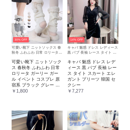
30% OFF
14% OFF
可愛い靴下 ニットソックス 春
キャバ 魅惑 ドレス レディース
秋冬 ふわふわ 日常 ロリータ
黒 パブ 長袖 レース タイト ス
ガーリー ガール イベント コス
カート エレガント プリーツ 韓
可愛い靴下 ニットソック
キャバ 魅惑 ドレス レデ
プレ 原宿系 ブラック グレー
国 セクシー
ス 春秋冬 ふわふわ 日常
ィース 黒 パブ 長袖 レー
ベージュ cm067t2t2x1 ホワ
イト
ロリータ ガーリー ガー
ス タイト スカート エレ
ル イベント コスプレ 原
ガント プリーツ 韓国 セ
宿系 ブラック グレー ベ
クシー
ージュ cm067t2t2x1 ホワ
￥1,800
￥7,277
イト