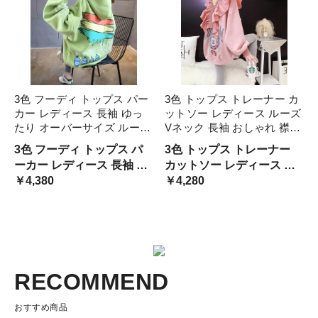
3色 フーディ トップス パー
3色 トップス トレーナー カ
カー レディース 長袖 ゆっ
ットソー レディース ルーズ
たり オーバーサイズ ルーズ
Vネック 長袖 おしゃれ 襟な
フード付き 個性的 ワンピ風
し フリル 大きいサイズ 個
3色 フーディ トップス パ
3色 トップス トレーナー
ロング丈 イラスト プリント
性的 かわいい カジュアル
ーカー レディース 長袖 ゆ
カットソー レディース ル
アメカジ ポップ メンズライ
可愛い 大きめ ゆったり こ
ったり オーバーサイズ ル
￥4,380
ーズ ネック 長袖 おしゃれ
￥4,280
ク ホワイト カジュアル
なれ感 L XL 2X Ｍ
ーズ フード付き 個性的 ワ
襟なし フリル 大きいサイ
ンピ風 ロング丈 イラスト
ズ 個性的 かわいい カジュ
プリント アメカジ カジュ
アル 可愛い 大きめ ゆっ
ア
RECOMMEND
おすすめ商品