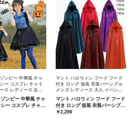
ゾンビー 中華風 チャ
マント ハロウィン フード フード
シー コスプレ チャイ
付き ロング 仮装 衣装バーシブル
ース レディース 女の
メンズ レディース 大人 イベント
splay 面白い 仮装 ギフ
文化祭 コスプレ 舞台 歓迎会 学園
 ゾンビー 中華風 チャ
マント ハロウィン フード フード
かわいい 学園 プレゼン
祭 演劇 黒 赤 青 100 130 1 紫
ンシー コスプレ チャイ
付き ロング 仮装 衣装バーシブル
ピース レディース 女の
メンズ レディース 大人 イベント
￥2,296
文化祭 コスプレ 舞台 歓迎会 学
す
園祭 演劇 舞台 歓迎会 黒 赤 青 紫