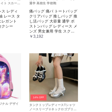
タイト スカート
通学 高校生 学校鞄
ツ 韓国 セクシ
レス レディ
痛バッグ 痛バ トートバッグ
袖 レース タ
クリアバッグ 推しバッグ 推
エレガント
し活バッグ 大容量 通学 ボ
セクシー
ストンバッグ レディース メ
ンズ 男女兼用 学生 スクー
ル 透明窓 JK jk ジム イベン
￥3,192
ト
14% OFF
リジナル デザイ
タンクトップレディースTシャツ
ノースリーブＵネックロゴプリン