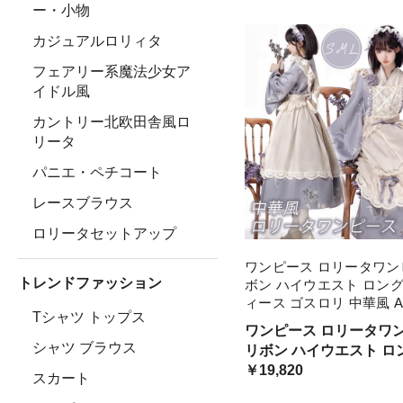
ス 大量注文にも対応し
ー・小物
カジュアルロリィタ
フェアリー系魔法少女ア
イドル風
カントリー北欧田舎風ロ
リータ
パニエ・ペチコート
レースブラウス
ロリータセットアップ
ワンピース ロリータワン
トレンドファッション
ボン ハイウエスト ロング
ィース ゴスロリ 中華風 
Tシャツ トップス
ロリィタファッション フ
ワンピース ロリータワ
ス 袖あり 長袖 エプロン 
シャツ ブラウス
リボン ハイウエスト ロ
ール メイ コスチューム
ディース ゴスロリ 中華
￥19,820
スカート
ロリィタファッション フ