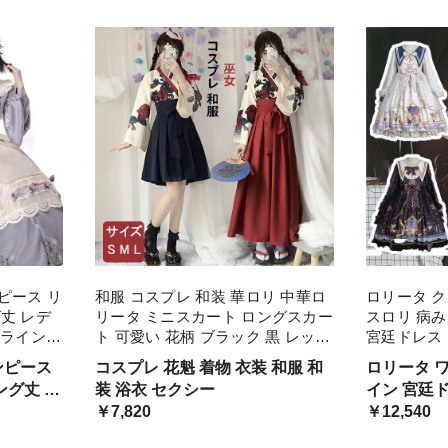
ています
ッション 
衣装 ゾンビ
ューム
ピース リ
和服 コスプレ 和装 華ロリ 中華ロ
ロリータ ク
丈 レデ
リータ ミニスカート ロングスカー
スロリ 病み
Aライン
ト 可愛い 花柄 ブラック 黒 レッド
宮廷ドレス リ
リル レー
赤 レディース ロリータ 袴 ガーリ
ス コスチュ
ンピース
コスプレ 花魁 着物 衣装 和服 和
ロリータ 
衣装 森ガ
ー 巫女 コスチューム イベント ダ
リル 仮装 
ング丈 レ
装 浴衣 セクシー
イン 宮廷ドレス
ンス 卒業式 仮装
ネイ パー
風 ライン
￥7,820
ス コスチ
￥12,540
リル レ
フリル 仮