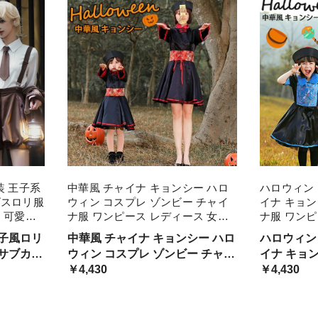
王子装 王子系
中華風 チャイナ キョンシー ハロ
ハロウィン 
ゴスロリ服
ウィン コスプレ ゾンビー チャイ
イナ キョン
 可愛い
ナ服 ワンピース レディース 女の
ナ服 ワンピ
バーオール
子 親子 cosplay 面白い 仮装 ギフ
子 親子 co
王子風ロリ
中華風 チャイナ キョンシー ハロ
ハロウィン
ト 可愛い かわいい 学園 プレゼン
ト 可愛い 
 サブカル
ウィン コスプレ ゾンビー チャイ
イナ キョ
ト
ト
用 三点
ナ服 ワンピース レディース 女の
￥4,430
ナ服 ワン
￥4,430
応してい
子 親子 コスプレ 大量注文にも
子 親子 コスプレ 大量注文にも対
対応しています
応していま