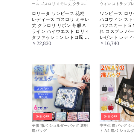
ース ゴスロリ ミモレ丈 クラロリ
ウィン ストラップレ
ボストンバッグ
リボン 冬服 Aライン ハイウエス
ート S M L おしゃ
ロリータ ワンピース 花柄
ワンピース ロリータ
ト ロリィタファッション レトロ
ーティー プレゼント
トートバッグ
レディース ゴスロリ ミモレ
ハロウィン ス
風 クラシカル 上品 かわいい 日常
コスチューム プリン
着 通勤 お出かけ 仮 通学
ティック ブル ドレ
ビジネスバッグ
丈 クラロリ リボン 冬服 A
パフスカート S 
ライン ハイウエスト ロリィ
れ コスプレ パ
ボディバッグ
タファッション レトロ風 ク
レゼント レディ
ラシカル 上品 かわいい 日
ューム プリンセ
￥22,830
￥16,740
メッセンジャーバッグ
常着 通勤 お出かけ 仮 通学
ィック ブル ド
通学シリーズ スポーツ
男子高生向け
女子高生向け
小物 セット
オリジナル POD
部活動専用バッグ
54% OFF
54% OFF
中学生用通学カバン
子供 痛バ ショルダーバッグ 透明
中学生 痛バッグ シ
痛バッグ
ト A4 痛バ ショル
高校生向けスクールバッ