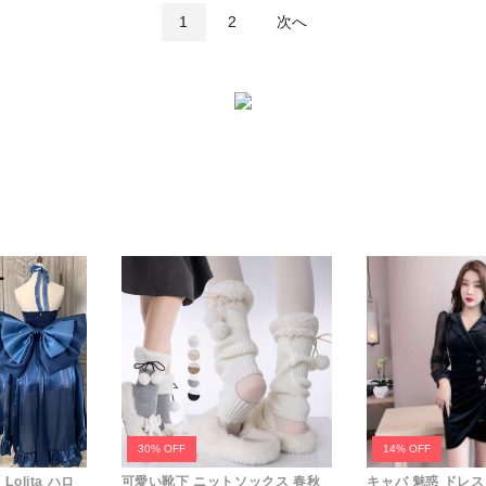
1
2
次へ
30% OFF
14% OFF
olita ハロ
可愛い靴下 ニットソックス 春秋
キャバ 魅惑 ドレス