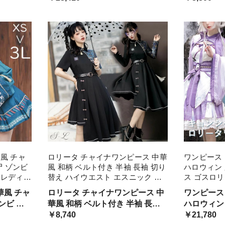
応しています
にも対応し
風 チャ
ロリータ チャイナワンピース 中華
ワンピース
僵尸 ゾンビ
風 和柄 ベルト付き 半袖 長袖 切り
ハロウィン 
 レディー
替え ハイウエスト エスニック レ
ス ゴスロリ
 ミニ丈
ディース ワンピース 個性的 原宿
ッション リ
華風 チャ
ロリータ チャイナワンピース 中
ワンピース
いい ゴス
系 青文字系 カジュアル ファッシ
ンピース 
華風 和柄 ベルト付き 半袖 長袖
ハロウィン
ョン M L dd02 S
ゾンビ 可愛
レディー
切り替え 個性的 原宿系 青文字系
￥8,740
ス ゴスロ
￥21,780