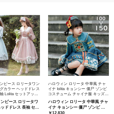
ワンピース ロリータワン
ハロウィン ロリータ 中華風 チャ
ッグカラー ヘッドドレス
イナ lolita キョンシー 僵尸 ゾンビ
 Lolita セットアップ
コスチューム チャイナ服 キッズ
様 洋服 ピンク 水色 M
子供 ワンピース ジャンパースカー
ワンピース ロリータワ
ハロウィン ロリータ 中華風 チャ
0t2 S
ト 可愛い ゴスロリ 仮装 コス かわ
ッドドレス 長袖 セッ
イナ キョンシー 僵尸 ゾンビ コ
いい
フリル お嬢様 大量注文
スチューム チャイナ服 キッズ 子
￥12,830