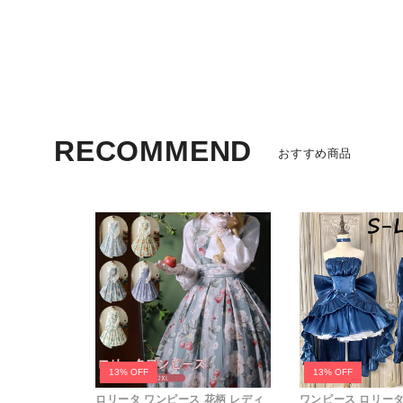
カラフルシリーズ
限定グラデーション
ビビッドカラー
パステルカラー
RECOMMEND
おすすめ商品
バッグタイプ別
痛バッグ
ハンドバッグ
ショルダーバッグ
キャリーケース
ミニバッグ
リュックサック
13% OFF
13% OFF
かごバッグ
ロリータ ワンピース 花柄 レディ
ワンピース ロリータ L