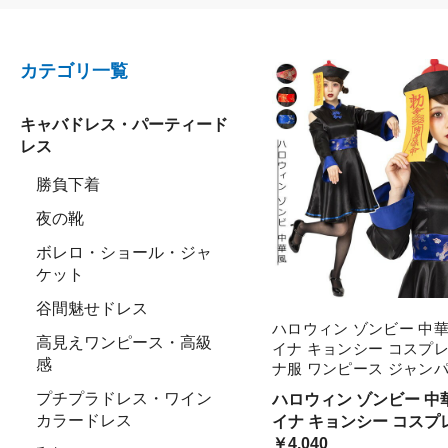
カテゴリ一覧
キャバドレス・パーティード
レス
勝負下着
夜の靴
ボレロ・ショール・ジャ
ケット
谷間魅せドレス
ハロウィン ゾンビー 中華
高見えワンピース・高級
イナ キョンシー コスプレ
感
ナ服 ワンピース ジャン
ト 可愛い かわいい 学園
プチプラドレス・ワイン
ハロウィン ゾンビー 中
bi216zezet2 仮装
カラードレス
イナ キョンシー コスプ
ナ服 ワンピース 大量注
￥4,040