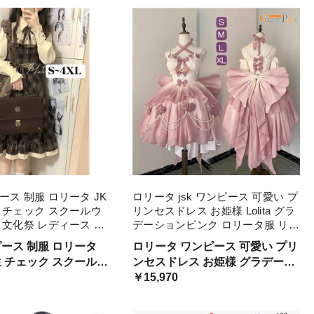
ース 制服 ロリータ JK
ロリータ jsk ワンピース 可愛い プ
 チェック スクールウ
リンセスドレス お姫様 Lolita グラ
 文化祭 レディース 春
デーションピンク ロリータ服 リボ
風 可愛い コスプレ ハ
ン アイドル衣装 コスチューム コ
ピース 制服 ロリータ
ロリータ ワンピース 可愛い プリ
331c0c0m6 ブラウン
スプレ衣装 学園祭 かわいい 萌え
生 チェック スクールウ
ンセスドレス お姫様 グラデーシ
文化祭
祭 文化祭 レディース
ョンピンク ロリータ服 リボン 可
￥15,970
学院風 ロリータ 可愛
愛い コスチューム コスプレ衣装
ン コスプレ ハロウィン