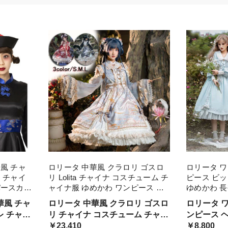
風 チャ
ロリータ 中華風 クラロリ ゴスロ
ロリータ 
 チャイ
リ Lolita チャイナ コスチューム チ
ピース ビ
パースカー
ャイナ服 ゆめかわ ワンピース ジ
ゆめかわ 長袖
祭 文化祭
ャンパースカート 中華ロリータ 可
フリル お嬢
華風 チャ
ロリータ 中華風 クラロリ ゴスロ
ロリータ 
愛い 仮装 コスプレ 学園祭 文化祭
L dd132c0c
レ チャイ
リ チャイナ コスチューム チャイ
ンピース ヘ
ブラ ハロウィン
文にも対
ナ服 ワンピース 大量注文にも対
￥23,410
トアップ 
￥8,800