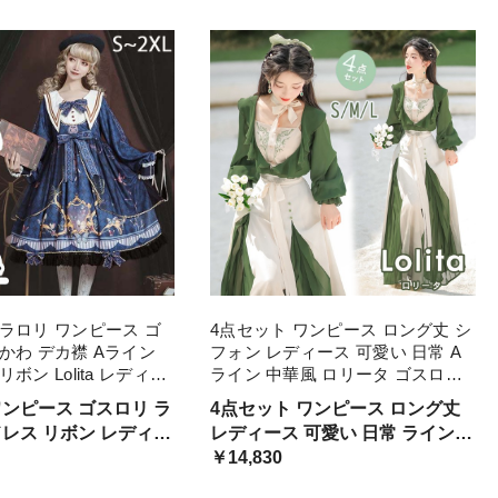
リボン 長袖 コスプレ
萌え 友達 姉妹 プレゼント レデ
 可愛い 仮装 コスチ
ィース コスチューム 仮装 ハロウ
ィン 学園祭
ラロリ ワンピース ゴ
4点セット ワンピース ロング丈 シ
かわ デカ襟 Aライン
フォン レディース 可愛い 日常 A
ボン Lolita レディー
ライン 中華風 ロリータ ゴスロリ
ーム 衣装 かわいい フ
Lolita 長袖 緑 グリーン コスチュー
ワンピース ゴスロリ ラ
4点セット ワンピース ロング丈
イベント ファッション
ム クラロリ 衣装 フリル 仮装 パー
 リボン レディー
レディース 可愛い 日常 ライン
ティー
かわいい
ューム 衣装 かわいい
ロリータ ゴスロリ
￥14,830
装 パーティー