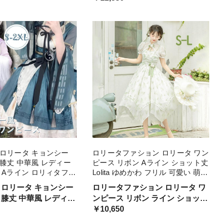
ています
供 大量注文にも対応しています
 ロリータ キョンシー
ロリータファション ロリータ ワン
膝丈 中華風 レディー
ピース リボン Aライン ショット丈
 Aライン ロリィタファ
Lolita ゆめかわ フリル 可愛い 萌え
ボン 長袖 ロリータワ
萌え 友達 姉妹 プレゼント レディ
 ロリータ キョンシー
ロリータファション ロリータ ワ
コスチューム コスプレ
ース コスチューム ハロウィン 学
 膝丈 中華風 レディー
ンピース リボン ライン ショット
い 仮装 衣装
園祭 文 仮装
リ ライン ロリィタファ
丈 ゆめかわ フリル 可愛い 萌え
￥10,650