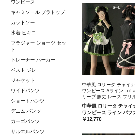
ワンピース
ース 袖あり 長袖 エプロ
チューム 森ガール
キャミソール ブラトップ
カットソー
水着 ビキニ
ブラジャー ショーツ セッ
ト
トレーナー パーカー
ベスト ジレ
ジャケット
中華風 ロリータ チャイ
ワイドパンツ
ワンピース Aライン Lolit
リーブ 膝丈 レース フリル
ショートパンツ
え萌え 可愛い 中華 漢服 
中華風 ロリータ チャイ
コスチューム 仮装 ゴスロ
デニム パンツ
ワンピース ライン パフスリーブ
秋レディース
膝丈 レース フリル 長袖
￥12,770
カーゴパンツ
え 可愛い 中華 漢服 友達
サルエルパンツ
夏秋レディース コスチ