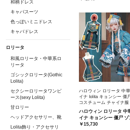
和柄ドレス
応しています
キャバスーツ
色っぽいミニドレス
キャバドレス
ロリータ
和風ロリータ・中華系ロ
リータ
ゴシックロリータ(Gothic
Lolita)
ハロウィン ロリータ 中華
セクシーロリータワンピ
イナ lolita キョンシー 
ース(sexy Lolita)
コスチューム チャイナ服
甘ロリー
ス ワンピース ショート丈
ハロウィン ロリータ 中
ジャンパースカート かわ
ヘッドアクセサリー、靴
イナ キョンシー 僵尸 ゾンビ コ
ロリ 仮 可愛い
スチューム チャイナ服 
￥15,730
Lolita飾り・アクセサリ