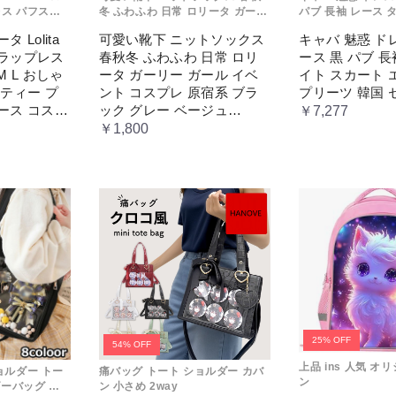
ス パフスカ
冬 ふわふわ 日常 ロリータ ガーリ
パブ 長袖 レース 
れ コスプレ パ
ー ガール イベント コスプレ 原宿
エレガント プリー
 Lolita
可愛い靴下 ニットソックス
キャバ 魅惑 ド
 レディース
系 ブラック グレー ベージュ
ー
トラップレス
春秋冬 ふわふわ 日常 ロリ
ース 黒 パブ 長
セス ロマン
cm067t2t2x1 ホワイト
ス
M L おしゃ
ータ ガーリー ガール イベ
イト スカート 
ーティー プ
ント コスプレ 原宿系 ブラ
プリーツ 韓国 
ース コスチ
ック グレー ベージュ
￥7,277
ス ロマンテ
cm067t2t2x1 ホワイト
￥1,800
レス
25% OFF
54% OFF
上品 ins 人気 オ
ョルダー トー
痛バッグ トート ショルダー カバ
ン
ダーバッグ 赤
ン 小さめ 2way