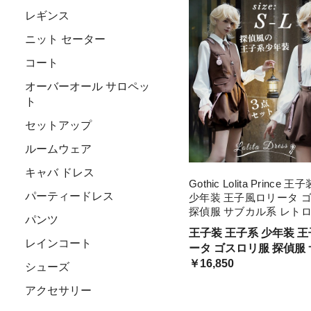
レギンス
ニット セーター
コート
オーバーオール サロペッ
ト
セットアップ
ルームウェア
キャバ ドレス
Gothic Lolita Prince 
パーティードレス
少年装 王子風ロリータ 
探偵服 サブカル系 レトロ
パンツ
男女兼用 チョッキ オー
王子装 王子系 少年装 
サロペッ 三点セット
レインコート
ータ ゴスロリ服 探偵服
系 レトロ 可愛い 男女兼
￥16,850
シューズ
セット 大量注文にも対
アクセサリー
ます