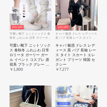
30% OFF
14% OFF
可愛い靴下 ニットソックス 春
キャバ 魅惑 ドレス レディース
秋冬 ふわふわ 日常 ロリータ
黒 パブ 長袖 レース タイト ス
ガーリー ガール イベント コス
カート エレガント プリーツ 韓
可愛い靴下 ニットソック
キャバ 魅惑 ドレス レデ
プレ 原宿系 ブラック グレー
国 セクシー
ス 春秋冬 ふわふわ 日常
ィース 黒 パブ 長袖 レー
ベージュ cm067t2t2x1 ホワイ
ト
ロリータ ガーリー ガー
ス タイト スカート エレ
ル イベント コスプレ 原
ガント プリーツ 韓国 セ
宿系 ブラック グレー ベ
クシー
ージュ cm067t2t2x1 ホワ
￥1,800
￥7,277
イト