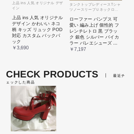
上品 ins 人気 オリジナル デザ
タンクトップレディースTシャ
イン
ツノースリーブＵネックロゴ
プリント
上品 ins 人気 オリジナル
ローファー パンプス 可
デザイン かわいい ネコ
愛い 編み上げ 個性的 フ
柄 キッズ リュック POD
レンチレトロ 黒 ブラッ
対応 カスタム バックパ
ク 銀色 シルバー バイカ
ック
ラー バレエシューズ 変
￥3,690
形ヒール 3.5cm ガーリー
￥7,197
ラブリー お嬢様 姫系 ロ
リータ 高 量産系
CHECK PRODUCTS
最近チ
ェックした商品