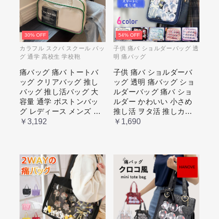
30% OFF
54% OFF
カラフル スクバ スクール バッ
子供 痛バ ショルダーバッグ 透
グ 通学 高校生 学校鞄
明 痛バッグ
痛バッグ 痛バ トートバ
子供 痛バ ショルダーバ
ッグ クリアバッグ 推し
ッグ 透明 痛バッグ ショ
バッグ 推し活バッグ 大
ルダーバッグ 痛バ ショ
容量 通学 ボストンバッ
ルダー かわいい 小さめ
グ レディース メンズ 男
推し活 ヲタ活 推しカラ
女兼用 学生 スクール 透
ー 推し色 肩掛け レディ
￥3,192
￥1,690
明窓 JK jk ジム イベント
ース