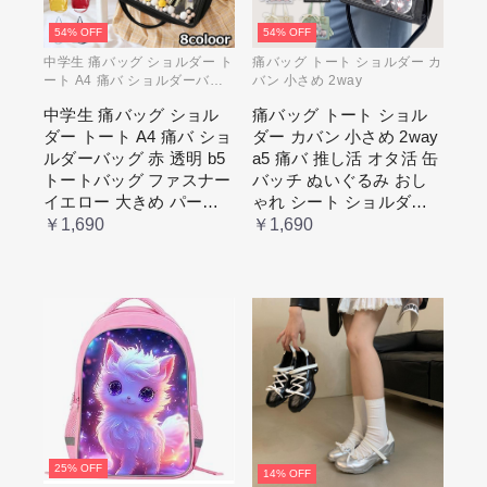
54% OFF
54% OFF
中学生 痛バッグ ショルダー ト
痛バッグ トート ショルダー カ
ート A4 痛バ ショルダーバッ
バン 小さめ 2way
グ 赤 透明
中学生 痛バッグ ショル
痛バッグ トート ショル
ダー トート A4 痛バ ショ
ダー カバン 小さめ 2way
ルダーバッグ 赤 透明 b5
a5 痛バ 推し活 オタ活 缶
トートバッグ ファスナー
バッチ ぬいぐるみ おし
イエロー 大きめ パープ
ゃれ シート ショルダー
ル 水色 いたばっく 痛バ
バッグ 透明 ポケット ク
￥1,690
￥1,690
ック 缶バッチ ぬいぐる
リア 大きめ レディース
み 小さめ 安い オタ活 推
メンズ 推し色 黒 白 赤 緑
し活 ヲタ活 推しカラー
推し色 肩掛け レディー
ス
25% OFF
14% OFF