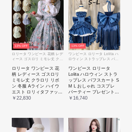
13% OFF
13% OFF
ロリータ ワンピース 花柄 レデ
ワンピース ロリータ Lolita ハ
ィース ゴスロリ ミモレ丈 クラ
ロウィン ストラップレス パフ
ロリ リボン 冬服 Aライン ハイ
スカート S M L おしゃれ コス
ロリータ ワンピース 花
ワンピース ロリータ
ウエスト ロリィタファッショ
プレ パーティー プレゼント レ
柄 レディース ゴスロリ
Lolita ハロウィン ストラ
ン レトロ風 クラシカル 上品
ディース コスチューム プリン
かわいい 日常着 通勤 お出かけ
セス ロマンティック ブル ドレ
ミモレ丈 クラロリ リボ
ップレス パフスカート S
仮 通学
ス
ン 冬服 Aライン ハイウ
M L おしゃれ コスプレ
エスト ロリィタファッシ
パーティー プレゼント
ョン レトロ風 クラシカ
レディース コスチューム
￥22,830
￥16,740
ル 上品 かわいい 日常着
プリンセス ロマンティッ
通勤 お出かけ 仮 通学
ク ブル ドレス