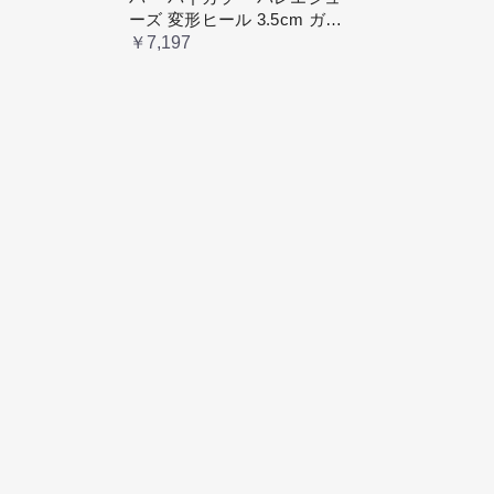
ーズ 変形ヒール 3.5cm ガー
リー ラブリー お嬢様 姫系
￥7,197
ロリータ 高 量産系