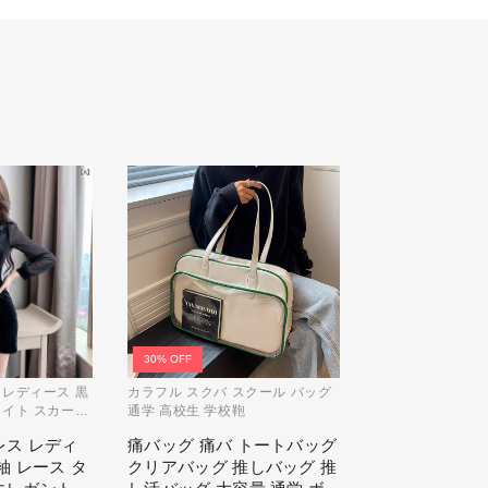
30% OFF
 レディース 黒
カラフル スクバ スクール バッグ
タイト スカート
通学 高校生 学校鞄
ツ 韓国 セクシ
レス レディ
痛バッグ 痛バ トートバッグ
袖 レース タ
クリアバッグ 推しバッグ 推