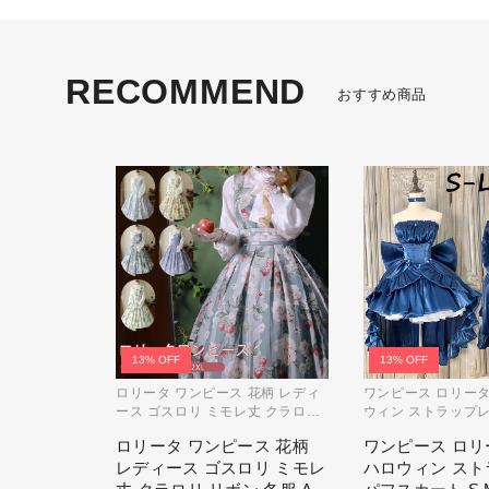
RECOMMEND
おすすめ商品
13% OFF
13% OFF
ロリータ ワンピース 花柄 レディ
ワンピース ロリータ L
ース ゴスロリ ミモレ丈 クラロリ
ウィン ストラップレ
リボン 冬服 Aライン ハイウエス
ート S M L おしゃ
ロリータ ワンピース 花柄
ワンピース ロリータ
ト ロリィタファッション レトロ
ーティー プレゼント
レディース ゴスロリ ミモレ
ハロウィン ス
風 クラシカル 上品 かわいい 日常
コスチューム プリン
着 通勤 お出かけ 仮 通学
ティック ブル ドレ