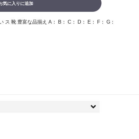
お気に入りに追加
ス 靴 豊富な品揃え A： B： C： D： E： F： G：