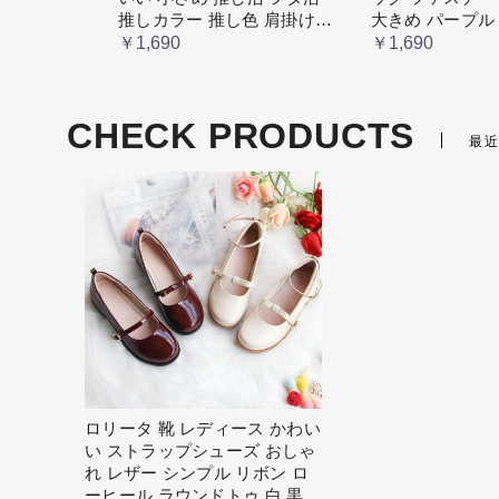
推しカラー 推し色 肩掛け
大きめ パープル
レディース
ばっく 痛バック
￥1,690
￥1,690
ぬいぐるみ 小さ
タ活 推し活 ヲ
ラー 推し色 肩
CHECK PRODUCTS
ース
最
ロリータ 靴 レディース かわい
い ストラップシューズ おしゃ
れ レザー シンプル リボン ロ
ーヒール ラウンドトゥ 白 黒