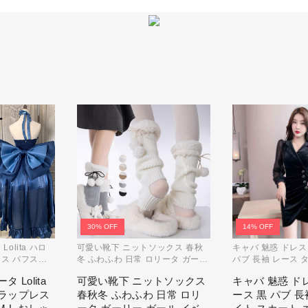
30% OFF
14% OFF
olita ハロ
可愛い靴下 ニットソックス 春秋
キャバ 魅惑 ドレス
ス パフスカ
冬 ふわふわ 日常 ロリータ ガーリ
パブ 長袖 レース 
れ コスプレ パ
ー ガール イベント コスプレ 原宿
エレガント プリー
 Lolita
可愛い靴下 ニットソックス
キャバ 魅惑 ド
 レディース
系 ブラック グレー ベージュ
ー
トラップレス
春秋冬 ふわふわ 日常 ロリ
ース 黒 パブ 長
セス ロマン
cm067t2t2x1 ホワイト
ス