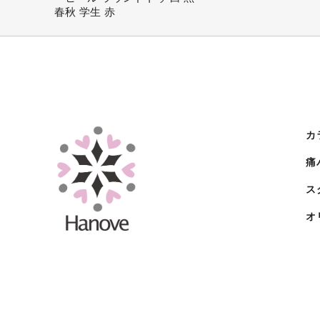
春秋 学生 赤
カ
痛
ス
オ