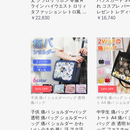
丈 クラロリ リボン 冬服 A
パフスカート S 
ライン ハイウエスト ロリィ
れ コスプレ パ
タファッション レトロ風 ク
レゼント レディ
ラシカル 上品 かわいい 日
ューム プリンセ
￥22,830
￥16,740
常着 通勤 お出かけ 仮 通学
ィック ブル ド
54% OFF
54% OFF
子供 痛バ ショルダーバッグ 透明
中学生 痛バッグ シ
痛バッグ
ト A4 痛バ ショル
透明
子供 痛バ ショルダーバッグ
中学生 痛バッグ
透明 痛バッグ ショルダーバ
トート A4 痛バ
ッグ 痛バ ショルダー かわ
バッグ 赤 透明 
いい 小さめ 推し活 ヲタ活
ッグ ファスナー