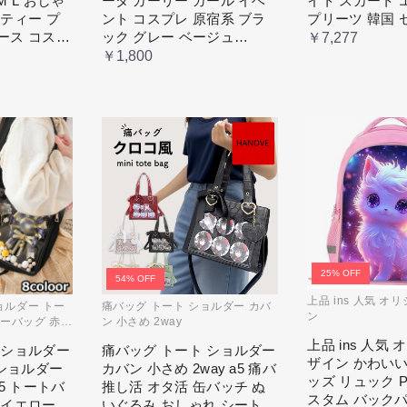
M L おしゃ
ータ ガーリー ガール イベ
イト スカート 
ーティー プ
ント コスプレ 原宿系 ブラ
プリーツ 韓国 
ース コスチ
ック グレー ベージュ
￥7,277
ス ロマンテ
cm067t2t2x1 ホワイト
￥1,800
レス
25% OFF
54% OFF
上品 ins 人気 オ
ョルダー トー
痛バッグ トート ショルダー カバ
ン
ダーバッグ 赤
ン 小さめ 2way
上品 ins 人気
 ショルダー
痛バッグ トート ショルダー
ザイン かわいい
 ショルダー
カバン 小さめ 2way a5 痛バ
ッズ リュック 
b5 トートバ
推し活 オタ活 缶バッチ ぬ
スタム バック
 イエロー
いぐるみ おしゃれ シート