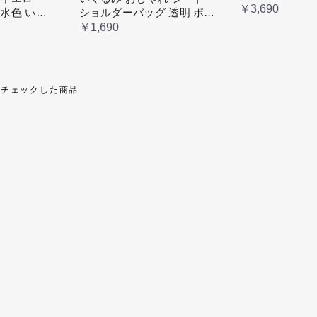
￥3,690
 水色 いた
ショルダーバッグ 透明 ポケ
 缶バッチ
ット クリア 大きめ レディ
￥1,690
め 安い オ
ース メンズ 推し色 黒 白 赤
タ活 推しカ
緑
掛け レディ
近チェックした商品