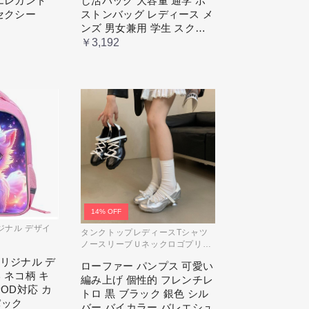
エレガント
し活バッグ 大容量 通学 ボ
セクシー
ストンバッグ レディース メ
ンズ 男女兼用 学生 スクー
ル 透明窓 JK jk ジム イベン
￥3,192
ト
14% OFF
リジナル デザイ
タンクトップレディースTシャツ
ノースリーブＵネックロゴプリン
ト
 オリジナル デ
ローファー パンプス 可愛い
 ネコ柄 キ
編み上げ 個性的 フレンチレ
POD対応 カ
トロ 黒 ブラック 銀色 シル
パック
バー バイカラー バレエシュ