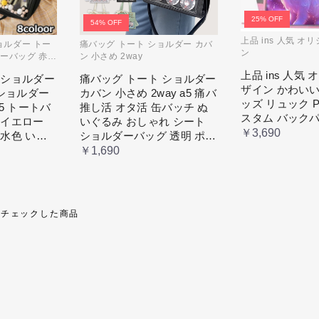
25% OFF
54% OFF
上品 ins 人気 オ
ョルダー トー
痛バッグ トート ショルダー カバ
ン
ダーバッグ 赤
ン 小さめ 2way
上品 ins 人気
 ショルダー
痛バッグ トート ショルダー
ザイン かわいい
 ショルダー
カバン 小さめ 2way a5 痛バ
ッズ リュック 
b5 トートバ
推し活 オタ活 缶バッチ ぬ
スタム バック
 イエロー
いぐるみ おしゃれ シート
￥3,690
 水色 いた
ショルダーバッグ 透明 ポケ
 缶バッチ
ット クリア 大きめ レディ
￥1,690
め 安い オ
ース メンズ 推し色 黒 白 赤
タ活 推しカ
緑
掛け レディ
近チェックした商品