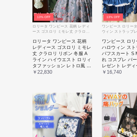
13% OFF
13% OFF
ロリータ ワンピース 花柄 レディ
ワンピース ロリータ L
ース ゴスロリ ミモレ丈 クラロリ
ウィン ストラップレ
リボン 冬服 Aライン ハイウエス
ート S M L おしゃ
ロリータ ワンピース 花柄
ワンピース ロリータ
ト ロリィタファッション レトロ
ーティー プレゼント
レディース ゴスロリ ミモレ
ハロウィン ス
風 クラシカル 上品 かわいい 日常
コスチューム プリン
着 通勤 お出かけ 仮 通学
ティック ブル ドレ
丈 クラロリ リボン 冬服 A
パフスカート S 
ライン ハイウエスト ロリィ
れ コスプレ パ
タファッション レトロ風 ク
レゼント レディ
ラシカル 上品 かわいい 日
ューム プリンセ
￥22,830
￥16,740
常着 通勤 お出かけ 仮 通学
ィック ブル ド